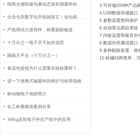
电商仓储快递包裹动态体积测量秤的应用案例
3.可存储200种产
4.USB数据存储接
企业仓库数字化升级就靠它！金钻称重 DWS 设备，称重扫码量体一键同步系统
5.参数设置密码保
6.自动零点跟踪系统
产线用动力滚筒秤，称重剔除输送
7.内嵌温度和噪音
十万分之一电子天平如何选型
8.数据外部通信接口
9.多种剔除装置：推
隔振天平台（十万分之一）
10.机械结构简单，
食品包装线为什么需要在线检重秤？从多装缺件到质量追溯的具体详解
讲一下便携式轴重秤的维护与保养指南
称动物电子地磅简介
化工称重模块案例分享
300kg滚筒电子秤在产线中的应用