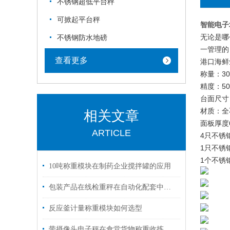
不锈钢超低平台秤
可掀起平台秤
智能电子
无论是哪
不锈钢防水地磅
一管理的
查看更多
港口海鲜
称量：30
精度：500
台面尺寸
材质：全
相关文章
面板厚度6
ARTICLE
4只不锈
1只不锈
1个不锈
10吨称重模块在制药企业搅拌罐的应用
包装产品在线检重秤在自动化配套中的应用
反应釜计量称重模块如何选型
带摄像头电子秤在食堂货物称重收拣中的应用