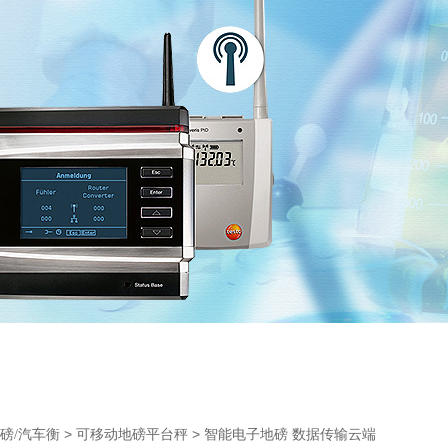
>
> 智能电子地磅 数据传输云端
磅/汽车衡
可移动地磅平台秤