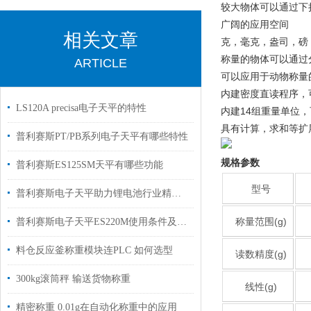
较大物体可以通过下
广阔的应用空间
相关文章
克，毫克，盎司，磅
称量的物体可以通过
ARTICLE
可以应用于动物称量
内建密度直读程序，
LS120A precisa电子天平的特性
内建14组重量单位
具有计算，求和等扩
普利赛斯PT/PB系列电子天平有哪些特性
规格参数
普利赛斯ES125SM天平有哪些功能
型号
普利赛斯电子天平助力锂电池行业精准称重
称量范围(g)
普利赛斯电子天平ES220M使用条件及校准
料仓反应釜称重模块连PLC 如何选型
读数精度(g)
300kg滚筒秤 输送货物称重
线性(g)
精密称重 0.01g在自动化称重中的应用