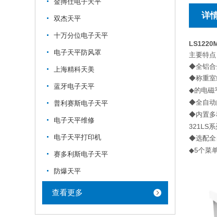
金搏仕电子天平
详
双杰天平
十万分位电子天平
LS1220
电子天平防风罩
主要特点
◆全铝合
上海精科天美
◆称重室
蓝牙电子天平
的电磁
◆
◆全自动
普利赛斯电子天平
◆内置多
电子天平维修
321LS
系
电子天平打印机
◆选配全
5
◆
个菜
赛多利斯电子天平
防爆天平
查看更多