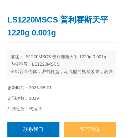
LS1220MSCS 普利赛斯天平
1220g 0.001g
描述：LS1220MSCS 普利赛斯天平 1220g 0.001g
内校型号：LS1220MSCS
全铝合金壳体，密封秤盘，流线型的视觉效果，高强
度、抗静电、无渗漏、抗腐蚀
称重室结构，减少气流影响，实现更快速，更稳定称
更新时间：2026-08-01
量结果
访问次数：1039
电磁平衡称重系统，高稳定性，快速响应，耐腐蚀，
抗冲击，可拆卸维修，降低客户使用成本
厂商性质：代理商
联系我们
留言询价