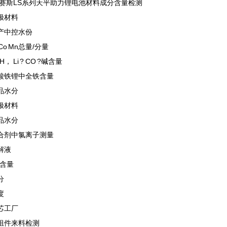
赛斯LS系列天平助力锂电池材料成分含量检测
正极材料
生产中控水份
i Co Mn总量/分量
ioH， Li ? CO ?碱含量
磷酸铁锂中全铁含量
成品水分
负极材料
成品水分
粘合剂中氯离子测量
电解液
F含量
分
度
电芯工厂
各组件来料检测