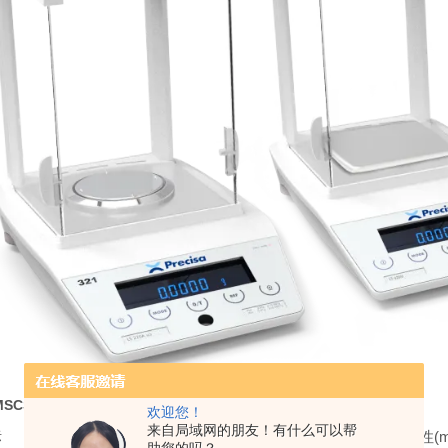
MSCS 普利赛斯天平 1220g 0.001g
欢迎您！
来自局域网的朋友！有什么可以帮
标
型号
秤量(g)
读数精度(mg)
线性误差(mg)
重复性(m