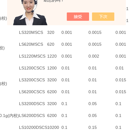
助您的吗？
LS120ASCS
120
0.0001
0.0002
0.0001
内校)
LS220ASCS
220
0.0001
0.0002
0.0001
LS320MSCS
320
0.001
0.0015
0.001
LS620MSCS
620
0.001
0.0015
0.001
校)
LS1220MSCS
1220
0.001
0.002
0.001
LS1200CSCS
1200
0.01
0.01
0.01
LS3200CSCS
3200
0.01
0.01
0.015
内校)
LS6200CSCS
6200
0.01
0.01
0.015
LS3200DSCS
3200
0.1
0.05
0.1
.1g(内校)
LS6200DSCS
6200
0.1
0.05
0.1
LS10200DSCS
10200
0.1
0.15
0.1