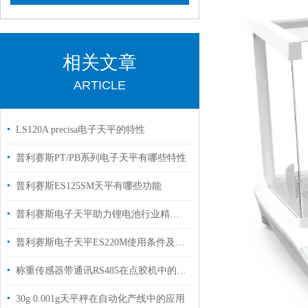
相关文章
ARTICLE
LS120A precisa电子天平的特性
普利赛斯PT/PB系列电子天平有哪些特性
普利赛斯ES125SM天平有哪些功能
普利赛斯电子天平助力锂电池行业精准称重
普利赛斯电子天平ES220M使用条件及校准
称重传感器带通讯RS485在点胶机中的应用案例
30g 0.001g天平秤在自动化产线中的应用