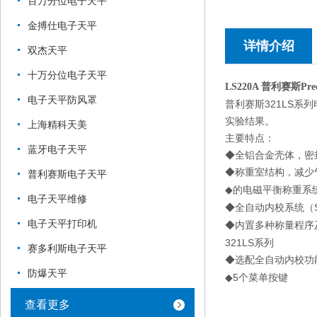
百万分位电子天平
金搏仕电子天平
详情介绍
双杰天平
十万分位电子天平
LS220A 普利赛斯Preci
电子天平防风罩
321LS
普利赛斯
系列
实验结果。
上海精科天美
主要特点：
蓝牙电子天平
◆全铝合金壳体，密
◆称重室结构，减少
普利赛斯电子天平
的电磁平衡称重系
◆
电子天平维修
◆全自动内校系统（
电子天平打印机
◆内置多种称量程序
321LS
系列
赛多利斯电子天平
◆选配全自动内校功
防爆天平
5
◆
个菜单按键
查看更多