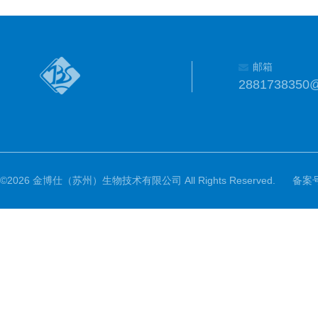
邮箱
2881738350
©2026 金博仕（苏州）生物技术有限公司 All Rights Reserved.
备案