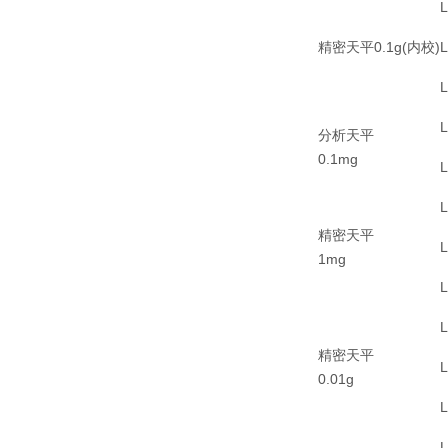
精密天平0.1g(内校)
分析天平
0.1mg
精密天平
1mg
精密天平
0.01g