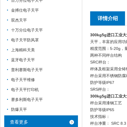
百万分位电子天平
金搏仕电子天平
详情介绍
双杰天平
十万分位电子天平
300kg5g进口工业
电子天平防风罩
天平，丰富的应用功
精度范围：5-20g，量
上海精科天美
两种不同秤台结构
蓝牙电子天平
SRC秤台：
秤体及框架采用全铸
普利赛斯电子天平
秤台采用不锈钢防腐
电子天平维修
防护等级IP67
SRS秤台：
电子天平打印机
300kg5g进口工业
赛多利斯电子天平
秤台采用漆钢工艺
防爆天平
防护等级IP65
技术指标：
查看更多
秤台净重： SRC 8.3 k