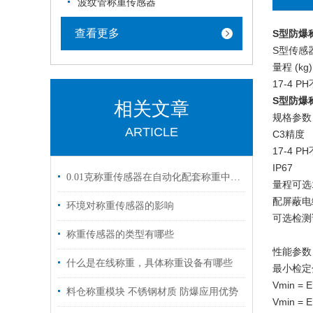
波纹管称重传感器
查看更多
S型防爆
S型传感
量程 (kg):
17-4 P
S型防爆
相关文章
规格参数
ARTICLE
C3精度
17-4 
IP67
0.01克称重传感器在自动化配套称重中的应用
量程可选10
配屏蔽电
环境对称重传感器的影响
可选检测
称重传感器的类型有哪些
性能参数
什么是在线称重，具体称重设备有哪些
最小检定
Vmin = 
料仓称重模块 不锈钢材质 防爆应用优势
Vmin = 