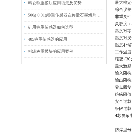
最大检定分
料仓称重模块应用场景及优势
综合误差：0
500g 0.01g称重传感器在称量石墨烯片的应用
非重复性：0
灵敏度：3m
矿用称重传感器如何选型
温度对零点输
温度对灵敏
485称重传感器的应用
温度补偿范
料罐称重模块的应用案例
工作温度：-
蠕变 (30
最大激励电
输入阻抗：4
输出阻抗：3
零点回复：+
绝缘阻值：
安全过载：1
极限过载：3
4芯屏蔽
防爆型号