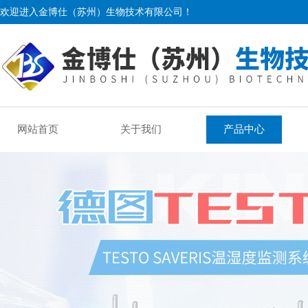
欢迎进入金博仕（苏州）生物技术有限公司！
网站首页
关于我们
产品中心