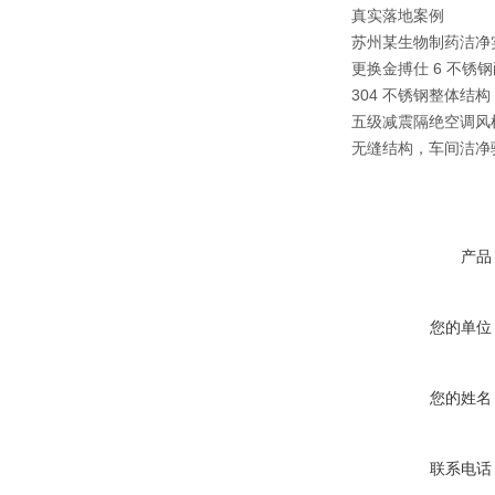
真实落地案例
苏州某生物制药洁净
更换金搏仕 6 不锈
304 不锈钢整体结
五级减震隔绝空调风机
无缝结构，车间洁净
产品
您的单位
您的姓名
联系电话