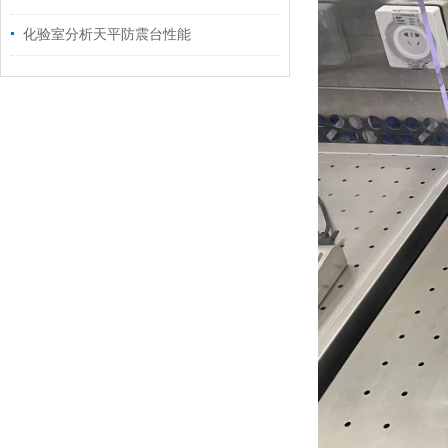
化验室分析天平防震台性能