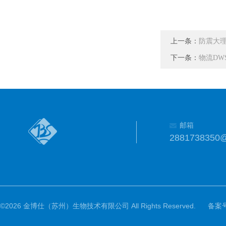
上一条：
防震大
下一条：
物流DW
邮箱
2881738350
©2026 金博仕（苏州）生物技术有限公司 All Rights Reserved.
备案