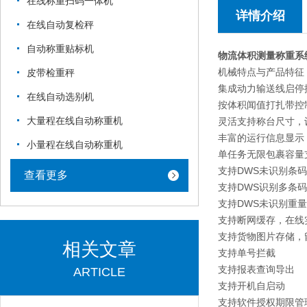
在线称重扫码一体机
详情介绍
在线自动复检秤
自动称重贴标机
物流体积测量称重系
机械特点与产品特征
皮带检重秤
集成动力输送线启停
在线自动选别机
按体积闻值打扎带控
大量程在线自动称重机
灵活支持称台尺寸，
丰富的运行信息显示
小量程在线自动称重机
单任务无限包裹容量
支持DWS未识别条码
查看更多
支持DWS识别多条
支持DWS未识别重
支持断网缓存，在线
支持货物图片存储，
相关文章
支持单号拦截
支持报表查询导出
ARTICLE
支持开机自启动
支持软件授权期限管