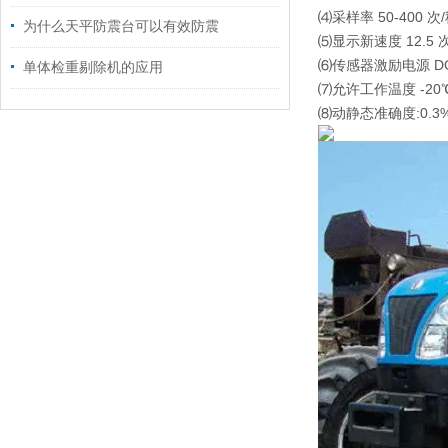
⑷采样率 50-400 次
为什么天平防震台可以有效防震
⑸显示新速度 12.5 
⑹传感器激励电源 DC
单体检重剔除机的应用
⑺允许工作温度 -20℃
⑻动静态准确度:0.3%