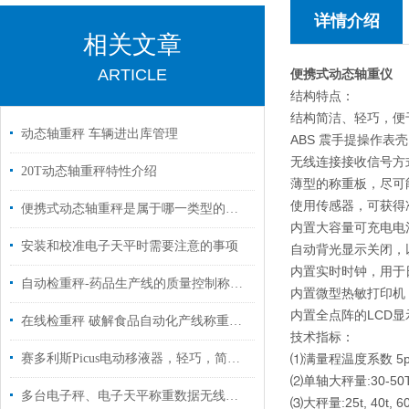
详情介绍
相关文章
ARTICLE
便携式动态轴重仪
结构特点：
结构简洁、轻巧，便
动态轴重秤 车辆进出库管理
ABS 震手提操作表壳
无线连接接收信号方
20T动态轴重秤特性介绍
薄型的称重板，尽可
使用传感器，可获得
便携式动态轴重秤是属于哪一类型的称重设备?
内置大容量可充电电
安装和校准电子天平时需要注意的事项
自动背光显示关闭，
内置实时时钟，用于
自动检重秤-药品生产线的质量控制称重设备
内置微型热敏打印机
内置全点阵的LCD显
在线检重秤 破解食品自动化产线称重痛点 重量管控精准化、高效化
技术指标：
赛多利斯Picus电动移液器，轻巧，简单易操作
⑴满量程温度系数 5p
⑵单轴大秤量:30-50
多台电子秤、电子天平称重数据无线传输实现数据集中管理解决方案
⑶大秤量:25t, 40t, 60