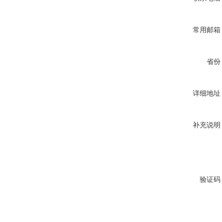
常用邮箱
省份
详细地址
补充说明
验证码