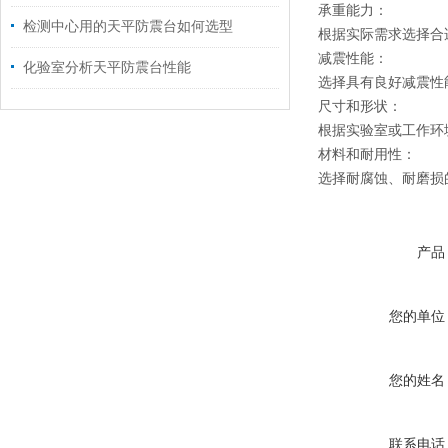
承重能力：
检测中心用的天平防震台如何选型
根据实际需求选择合
减震性能：
化验室分析天平防震台性能
选择具有良好减震性
尺寸和形状：
根据实验室或工作环
材料和耐用性：
选择耐腐蚀、耐磨损
产品
您的单位
您的姓名
联系电话