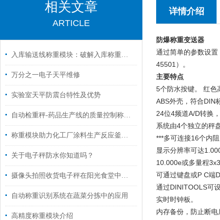
相关文章
详情介绍
ARTICLE
防爆称重变送器
通过简单的参数设置，
入库输送线称重模块：破解入库称重痛点，打通仓储数字化链路
45501）。
万分之一电子天平维修
主要特点
5个防水按键。 红色
实验室天平防震台特性及优势
ABS外壳，符合DIN标准
24位4频道A/D转
自动检重秤-药品生产线的质量控制称重设备
系统由4个独立的秤
称重模块助力化工厂涂料生产反应釜的批量控制
***多可连接16个内
显示分辨率可达1.000
关于电子秤防水你知道吗？
10.000e或多量程3
可通过键盘或P C端D
摄像头拍照收货电子秤在阳光食堂中的应用
通过DINITOOL
自动称重识别系统在蔬菜分拣中的应用
实时时钟板。
内存备份，防止断电
高精度称重模块介绍