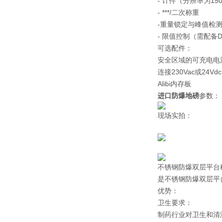
- 计件（分辨率为150
- ***/二次称重
-重量锁定与峰值检
- 限值控制（需配备
可选配件：
安全区域的可充电电
连接230Vac或24Vdc的电
Alibi内存板
进口防爆地磅
参数：
现场实拍：
不锈钢防爆双层平台
是不锈钢防爆双层平
优势：
卫生要求：
制药行业对卫生和清