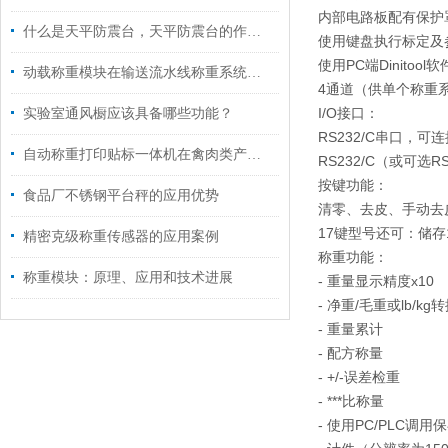
内部电路板配有保护
什么是天平防震台，天平防震台的作用是什么？
使用键盘执行标定及
使用PC端Dinito
动载称重模块在输送流水线称重系统应用
4通道（供单个称重
I/O接口：
实验室通风橱应该具备哪些功能？
RS232/C串口，
自动称重打印贴标一体机在禽肉类产品分拣包装线的应用
RS232/C（或可选
按键功能：
食品厂不锈钢平台秤的应用优势
清零、去皮、手动去
17键型号还可：储存
精密克级称重传感器的应用案例
称重功能：
称重模块：原理、应用和技术进展
- 重量显示精度x10
- 净重/毛重或lb/kg
- 重量累计
- 配方称量
- +/-误差检重
- ***比称量
- 使用PC/PLC调用