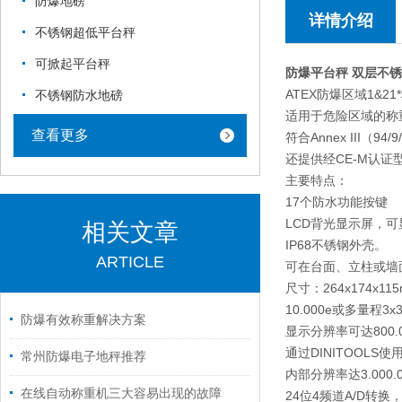
防爆地磅
详情介绍
不锈钢超低平台秤
可掀起平台秤
防爆平台秤 双层不
ATEX防爆区域1&2
不锈钢防水地磅
适用于危险区域的称
查看更多
符合Annex III（9
还提供经CE-M认证型号(O
主要特点：
17个防水功能按键
LCD背光显示屏，可
相关文章
IP68不锈钢外壳。
ARTICLE
可在台面、立柱或墙
尺寸：264x174x11
10.000e或多量程3
防爆有效称重解决方案
显示分辨率可达800
通过DINITOOL
常州防爆电子地秤推荐
内部分辨率达3.000.
在线自动称重机三大容易出现的故障
24位4频道A/D转换