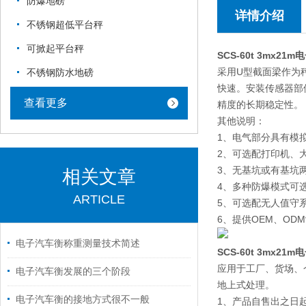
防爆地磅
详情介绍
不锈钢超低平台秤
可掀起平台秤
SCS-60t 3mx21
采用U型截面梁作为
不锈钢防水地磅
快速。安装传感器部
查看更多
精度的长期稳定性。
其他说明：
1、电气部分具有模
2、可选配打印机、
3、无基坑或有基坑
相关文章
4、多种防爆模式可
ARTICLE
5、可选配无人值守
6、提供OEM、OD
电子汽车衡称重测量技术简述
SCS-60t 3mx21
应用于工厂、货场、
电子汽车衡发展的三个阶段
地上式处理。
电子汽车衡的接地方式很不一般
1、产品自售出之日起