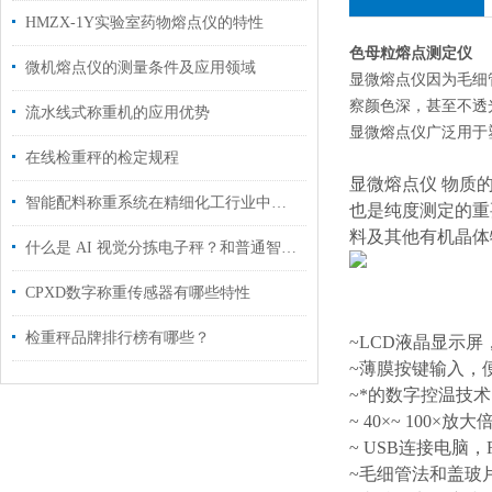
HMZX-1Y实验室药物熔点仪的特性
色母粒熔点测定仪
微机熔点仪的测量条件及应用领域
显微熔点仪因为毛细
察颜色深，甚至不透
流水线式称重机的应用优势
显微熔点仪广泛用于
在线检重秤的检定规程
显微熔点仪 物质
智能配料称重系统在精细化工行业中的应用
也是纯度测定的重
料及其他有机晶体
什么是 AI 视觉分拣电子秤？和普通智能秤有什么区别？
CPXD数字称重传感器有哪些特性
检重秤品牌排行榜有哪些？
~
LCD液晶显示屏
~薄膜按键输入，
~*的数字控温技
~ 40×
~ 100×
~ USB连接电脑，
~毛细管法和盖玻