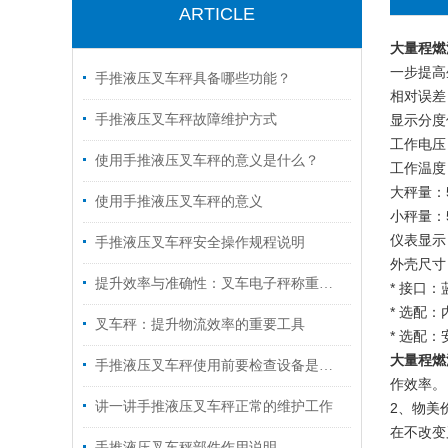
ARTICLE
大量程燃
一步提高
手推液压叉车秤具备哪些功能？
相对误差
手推液压叉车秤故障维护方式
显示分度
工作电压：
使用手推液压叉车秤的意义是什么？
工作温度：
大秤量：5
使用手推液压叉车秤的意义
小秤量：5
仪表显示：
手推液压叉车秤安全操作规程说明
外壳尺寸：
提升效率与准确性：叉车电子秤称重系统的应用
* 接口
* 选配
叉车秤：提升物流效率的重要工具
* 选配
大量程燃
手推液压叉车秤使用前要检查设备是否正常
作效率。
讲一讲手推液压叉车秤正常的维护工作
2、物美
在不改变
手推液压叉车秤部件作用说明