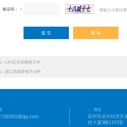
验证码：
请输入计算结果
条：
GPS定位智能电子秤
条：
进口高精度电子台秤
箱
地址
1738350@qq.com
苏州市吴中经济开发
技大厦3幢1103室