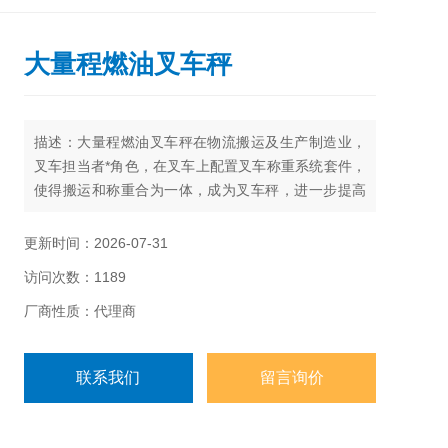
大量程燃油叉车秤
描述：大量程燃油叉车秤在物流搬运及生产制造业，
叉车担当者*角色，在叉车上配置叉车称重系统套件，
使得搬运和称重合为一体，成为叉车秤，进一步提高
生产效率，降低企业的生产成本和劳动强度，适用于
仓储物流、码头、生产制造等环节。
更新时间：2026-07-31
访问次数：1189
厂商性质：代理商
联系我们
留言询价