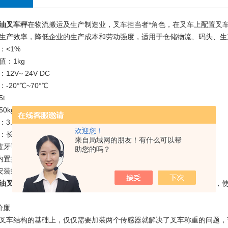
油叉车秤
在物流搬运及生产制造业，叉车担当者*角色，在叉车上配置叉
生产效率，降低企业的生产成本和劳动强度，适用于仓储物流、码头、生
：<1%
值：1kg
12V~ 24V DC
-20°℃~70°℃
t
0kg
3.5寸TFT显示屏
欢迎您！
长宽高130*115*215mm
来自局域网的朋友！有什么可以帮
：蓝牙可选；
助您的吗？
：内置打印机；
：安装螺栓。1、高效称重
油叉车秤
直接在叉车上安装称重传感器，称重显示仪表固定在驾驶室，
价廉
叉车结构的基础上，仅仅需要加装两个传感器就解决了叉车称重的问题，