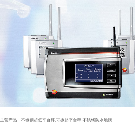
主营产品：不锈钢超低平台秤,可掀起平台秤,不锈钢防水地磅