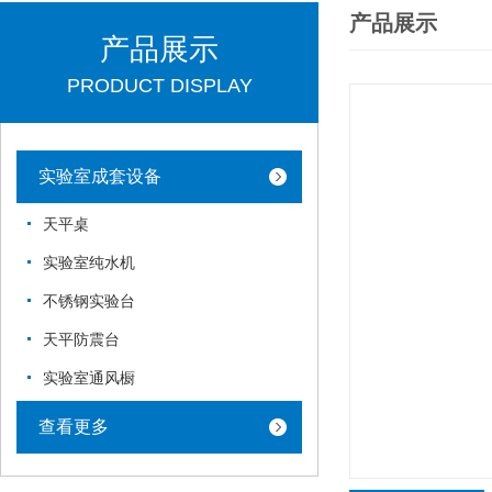
产品展示
产品展示
PRODUCT DISPLAY
实验室成套设备
天平桌
实验室纯水机
不锈钢实验台
天平防震台
实验室通风橱
查看更多