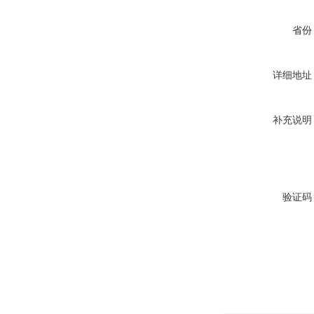
省份
详细地址
补充说明
验证码