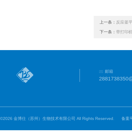
上一条：
反应釜
下一条：
带打印机
邮箱
2881738350
©2026 金博仕（苏州）生物技术有限公司 All Rights Reserved.
备案