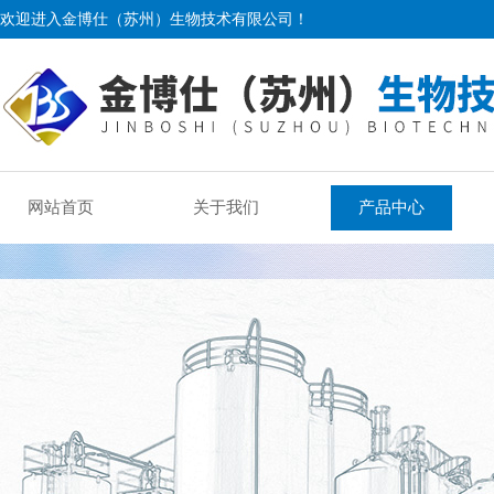
欢迎进入金博仕（苏州）生物技术有限公司！
网站首页
关于我们
产品中心