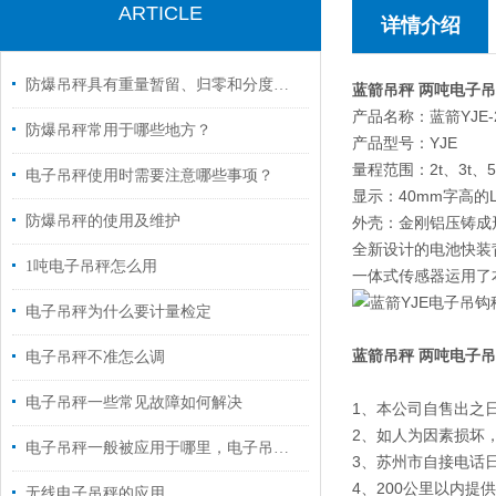
ARTICLE
详情介绍
防爆吊秤具有重量暂留、归零和分度值切换等功能
蓝箭吊秤 两吨电子
产品名称：蓝箭YJE
防爆吊秤常用于哪些地方？
产品型号：YJE
量程范围：2t、3t、5
电子吊秤使用时需要注意哪些事项？
显示：40mm字高的
防爆吊秤的使用及维护
外壳：金刚铝压铸成
全新设计的电池快装背
1吨电子吊秤怎么用
一体式传感器运用了
电子吊秤为什么要计量检定
蓝箭吊秤 两吨电子
​电子吊秤不准怎么调
电子吊秤一些常见故障如何解决
1、本公司自售出之
2、如人为因素损坏
电子吊秤一般被应用于哪里，电子吊秤适用范围
3、苏州市自接电话日
4、200公里以内提
无线电子吊秤的应用