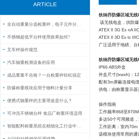
ARTICLE
狄纳乔防爆区域无线
该无线电盒，供防爆
全自动重量分选检重秤，电子元件分选，重量不达标自动剔除
ATEX II 3G Ex n
不锈钢超低平台秤使用效果如何?
ATEX II 3D Ex tc
广泛适用于地磅、台
叉车秤操作规范
狄纳乔防爆区域无线
汽车轴重检测设备的应用
IP66 ABS外盒
外盒尺寸(lxwxh)：12
成品重量不合格？一台检重秤轻松搞定
配有3m屏蔽连接电
防爆称重模块应用于物料计量分享
供电：由称重显示器
便携式轴重秤的主要用途是什么？
操作指南
工作频率868至87
可冲洗不锈钢台秤 食品厂称重环境适用
多达50个可用频道
智能配料称重系统在精细化工行业中的应用
工作距离：室内70m
该模块使用常用的通
AI识别分拣秤的应用优势